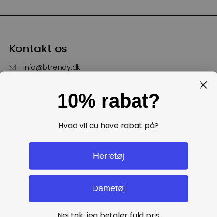
Kontakt os
Info@btrendy.dk
51 85 75 30
10% rabat?
Hverdage fra kl. 10 - 16
Få hjælp
Hvad vil du have rabat på?
Politikker
Herretøj
Dametøj
Nej tak, jeg betaler fuld pris