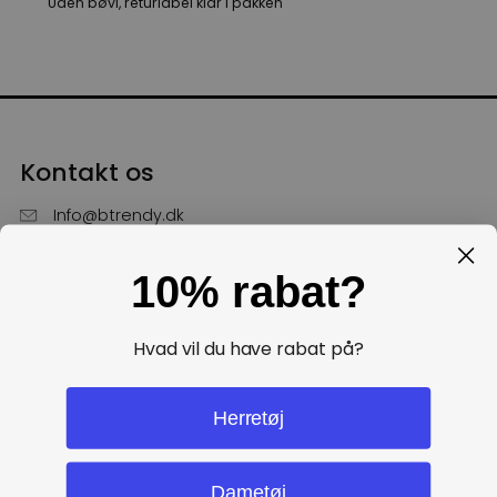
Uden bøvl, returlabel klar i pakken
Kontakt os
Info@btrendy.dk
51 85 75 30
10% rabat?
Hverdage fra kl. 10 - 16
Få hjælp
Hvad vil du have rabat på?
Politikker
Herretøj
Dametøj