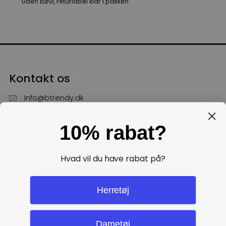
Uden bøvl, returlabel klar i pakken
Kontakt os
Info@btrendy.dk
51 85 75 30
10% rabat?
Hverdage fra kl. 10 - 16
Få hjælp
Hvad vil du have rabat på?
Politikker
Herretøj
Dametøj