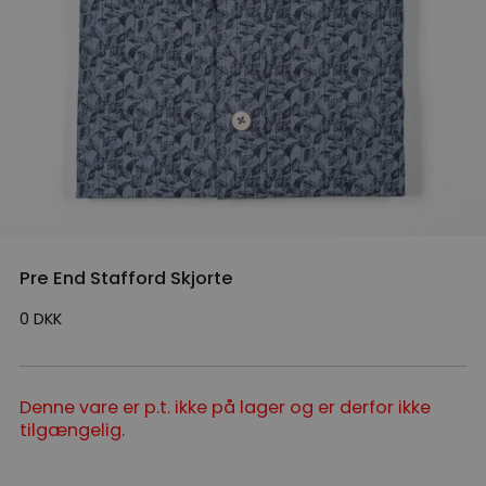
Pre End Stafford Skjorte
0
DKK
Denne vare er p.t. ikke på lager og er derfor ikke
tilgængelig.