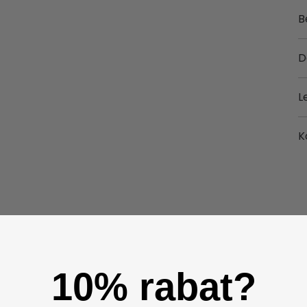
B
D
L
K
10% rabat?