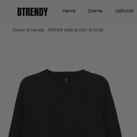
Gå
Open Herre
Open Dame
Herre
Dame
Udforsk
til
indholdet
Gaver til hende
›
PREPAIR AMELIA KNIT BLOUSE