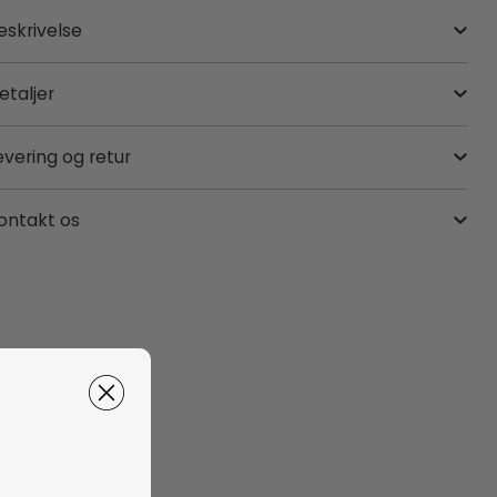
eskrivelse
etaljer
evering og retur
ontakt os