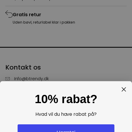
Gratis retur
Uden bøvl, returlabel klar i pakken
Kontakt os
Info@btrendy.dk
51 85 75 30
10% rabat?
Hverdage fra kl. 10 - 16
Få hjælp
Hvad vil du have rabat på?
Politikker