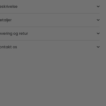
eskrivelse
etaljer
evering og retur
ontakt os