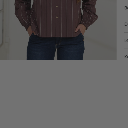
B
D
L
K