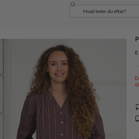
Søg
Open Udforsk
P
0
D
t