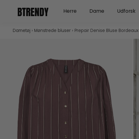
Gå
Open Herre
Open Dame
Herre
Dame
Udforsk
til
indholdet
Dametøj
›
Mønstrede bluser
›
Prepair Denise Bluse Bordeaux