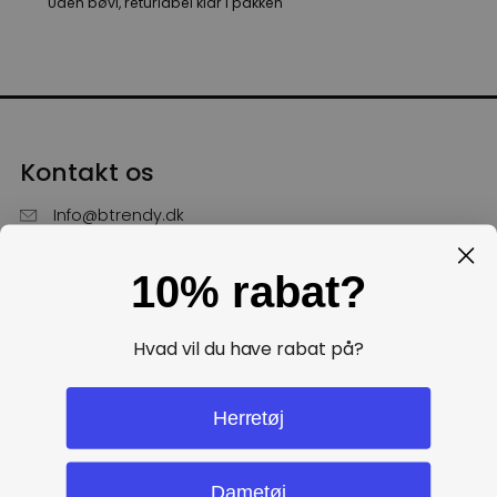
Uden bøvl, returlabel klar i pakken
Kontakt os
Info@btrendy.dk
51 85 75 30
10% rabat?
Hverdage fra kl. 10 - 16
Få hjælp
Hvad vil du have rabat på?
Politikker
Herretøj
Dametøj