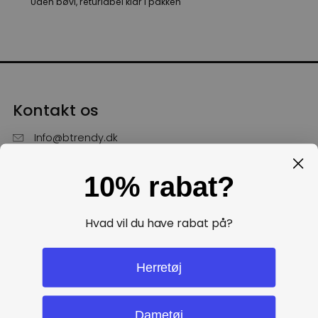
Uden bøvl, returlabel klar i pakken
Kontakt os
Info@btrendy.dk
51 85 75 30
10% rabat?
Hverdage fra kl. 10 - 16
Få hjælp
Hvad vil du have rabat på?
Politikker
Herretøj
Dametøj