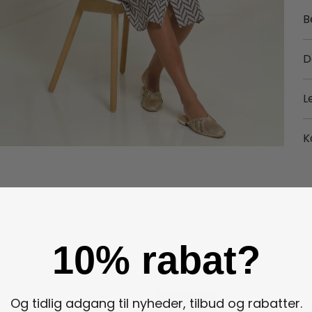
B
D
L
K
10% rabat?
Og tidlig adgang til nyheder, tilbud og rabatter.