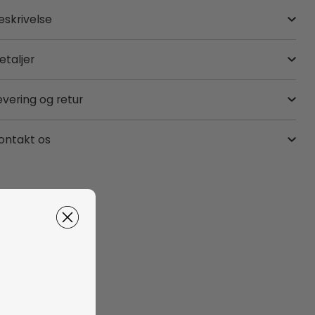
eskrivelse
etaljer
evering og retur
ontakt os