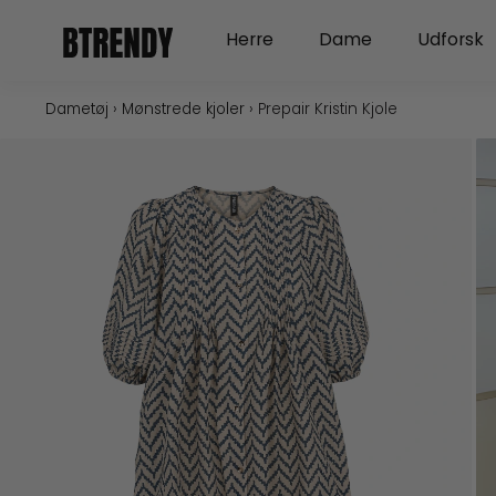
Gå
Open Herre
Open Dame
Herre
Dame
Udforsk
til
indholdet
Dametøj
›
Mønstrede kjoler
›
Prepair Kristin Kjole