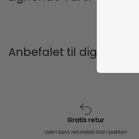
Anbefalet til dig
Gratis retur
Uden bøvl, returlabel klar i pakken