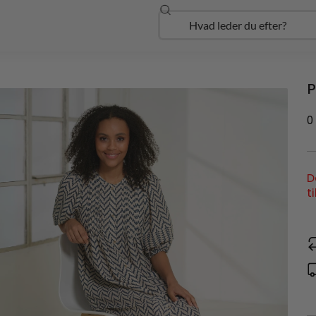
Søg
Open Udforsk
P
0
D
t