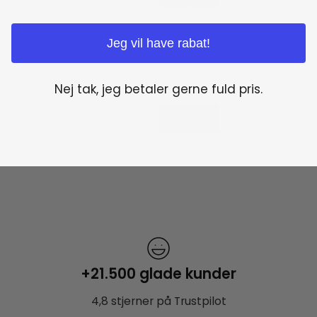
Jeg vil have rabat!
Nej tak, jeg betaler gerne fuld pris.
+21.500 glade kunder
4,8 stjerner på Trustpilot