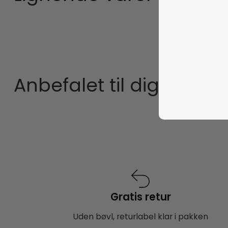
Anbefalet til dig
Gratis retur
Uden bøvl, returlabel klar i pakken