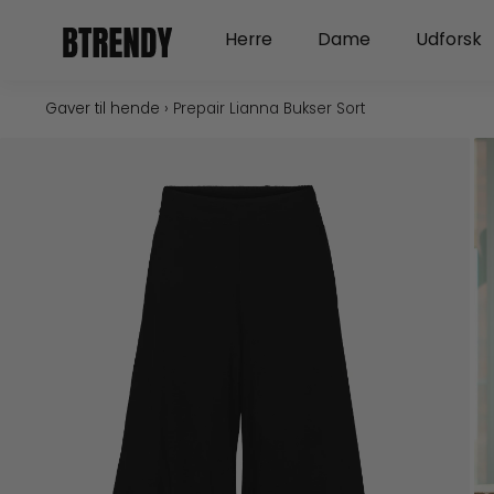
Gå
Open Herre
Open Dame
Herre
Dame
Udforsk
til
indholdet
Gaver til hende
›
Prepair Lianna Bukser Sort