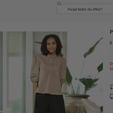
Søg
Open Udforsk
P
0
D
t