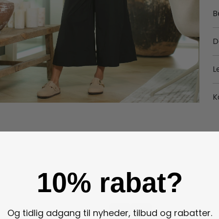
B
D
L
K
10% rabat?
Og tidlig adgang til nyheder, tilbud og rabatter.