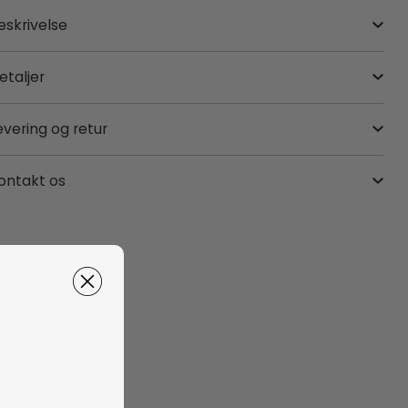
eskrivelse
etaljer
evering og retur
ontakt os