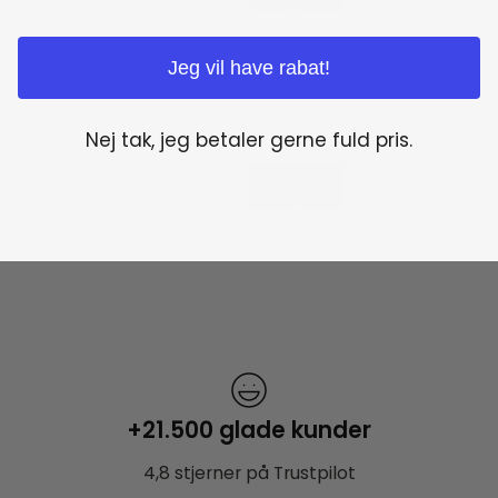
Jeg vil have rabat!
Nej tak, jeg betaler gerne fuld pris.
+21.500 glade kunder
4,8 stjerner på Trustpilot