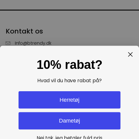
Kontakt os
Info@btrendy.dk
51 85 75 30
10% rabat?
Hverdage fra kl. 10 - 16
Få hjælp
Hvad vil du have rabat på?
Politikker
Herretøj
Dametøj
Nej tak, jeg betaler fuld pris