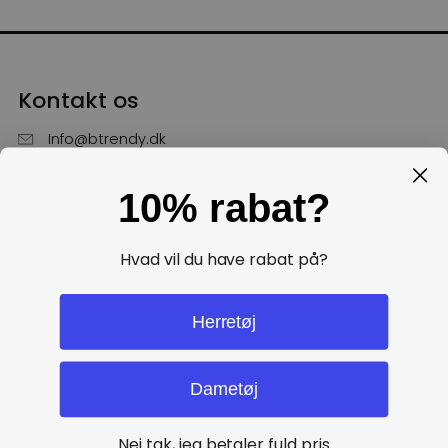
Kontakt os
Info@btrendy.dk
51 85 75 30
10% rabat?
Hverdage fra kl. 10 - 16
Få hjælp
Hvad vil du have rabat på?
Politikker
Herretøj
Dametøj
Nej tak, jeg betaler fuld pris