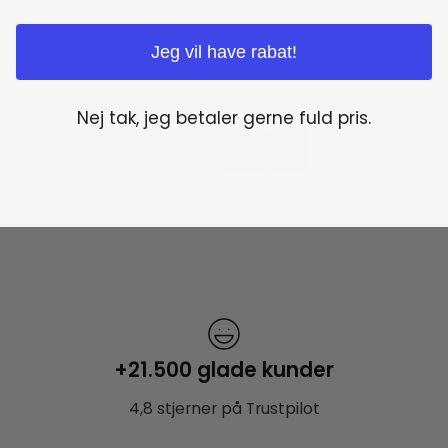
Jeg vil have rabat!
Nej tak, jeg betaler gerne fuld pris.
+21.500 glade kunder
4,8 stjerner på Trustpilot