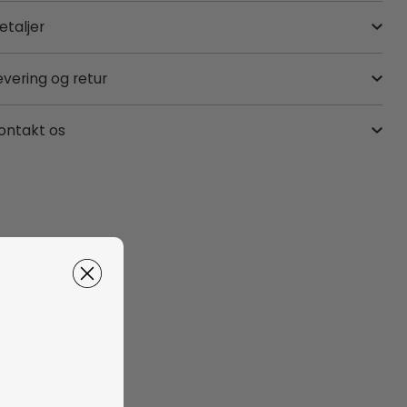
etaljer
evering og retur
ontakt os