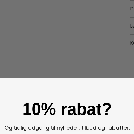
D
L
K
10% rabat?
Og tidlig adgang til nyheder, tilbud og rabatter.