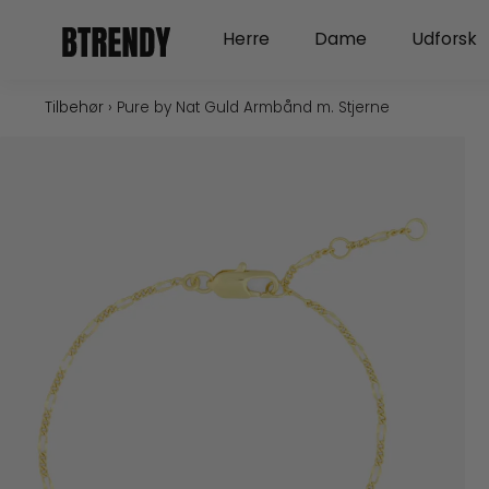
Gå
Open Herre
Open Dame
Herre
Dame
Udforsk
til
indholdet
Tilbehør
›
Pure by Nat Guld Armbånd m. Stjerne