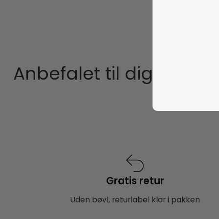
Anbefalet til dig
Gratis retur
Uden bøvl, returlabel klar i pakken