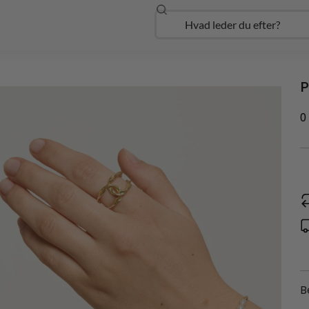
Søg
Open Udforsk
P
0
B