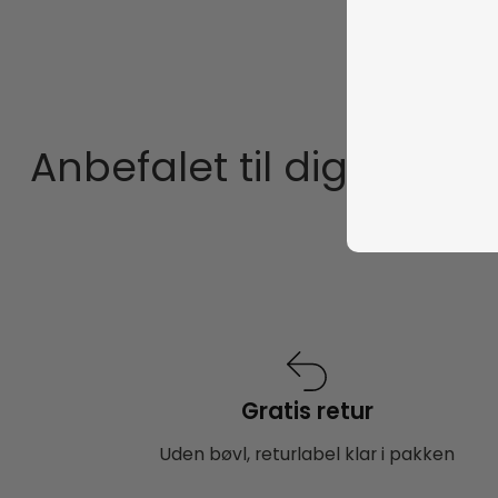
Anbefalet til dig
Gratis retur
Uden bøvl, returlabel klar i pakken