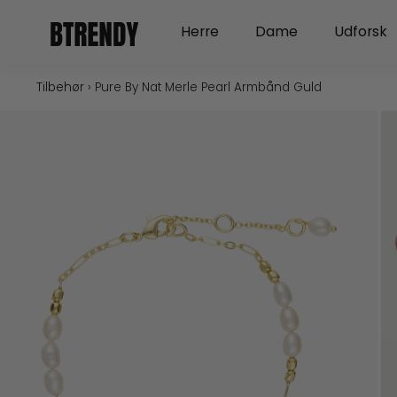
Gå
Open Herre
Open Dame
Herre
Dame
Udforsk
til
indholdet
Tilbehør
›
Pure By Nat Merle Pearl Armbånd Guld