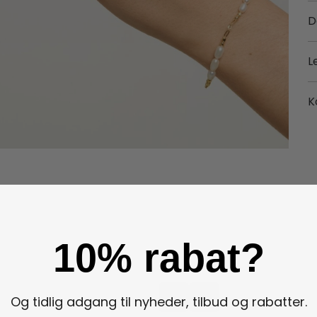
D
L
K
10% rabat?
Og tidlig adgang til nyheder, tilbud og rabatter.