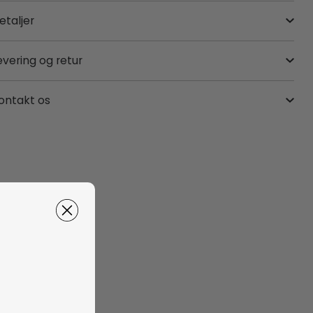
etaljer
evering og retur
ontakt os