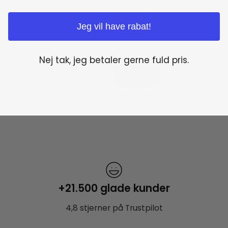
Jeg vil have rabat!
Nej tak, jeg betaler gerne fuld pris.
+21.500 glade kunder
4,8 stjerner på Trustpilot