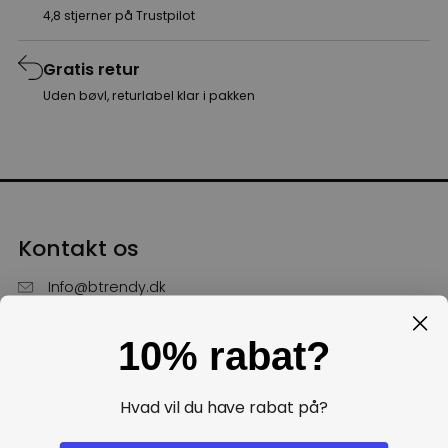
4,8 stjerner på Trustpilot
Gratis retur
Uden bøvl, returlabel klar i pakken
Kontakt os
Info@btrendy.dk
51 85 75 30
10% rabat?
Hverdage fra kl. 10 - 16
Få hjælp
Hvad vil du have rabat på?