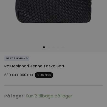
GRATIS LEVERING
Re:Designed Jenne Taske Sort
630
DKK
900
DKK
SPAR 30%
Re:Designed
På lager:
Kun 2 tilbage på lager
Jenne
Taske