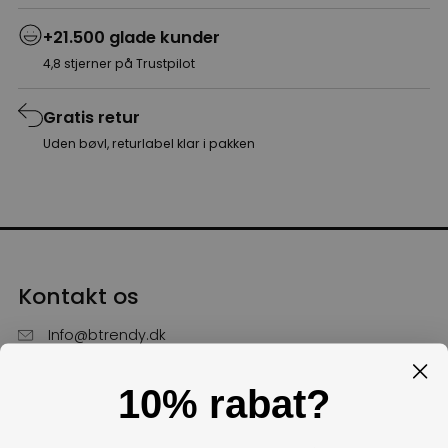
+21.500 glade kunder
4,8 stjerner på Trustpilot
Gratis retur
Uden bøvl, returlabel klar i pakken
Kontakt os
Info@btrendy.dk
51 85 75 30
10% rabat?
Hverdage fra kl. 10 - 16