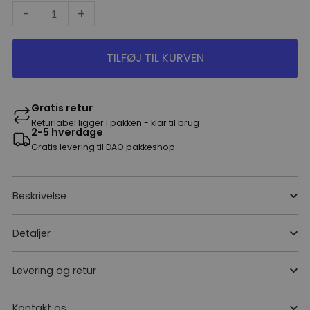
-
+
Sort
antal
TILFØJ TIL KURVEN
Gratis retur
Returlabel ligger i pakken - klar til brug
2-5 hverdage
Gratis levering til DAO pakkeshop
Beskrivelse
Detaljer
Levering og retur
Kontakt os