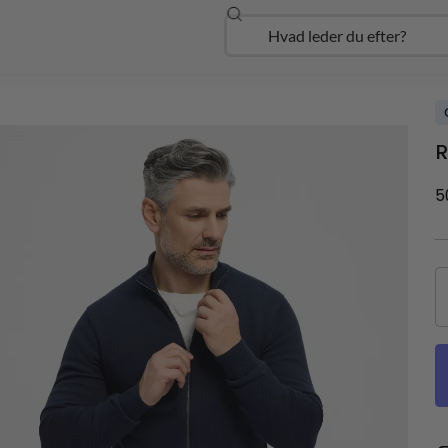
Søg
Open Udforsk
R
5