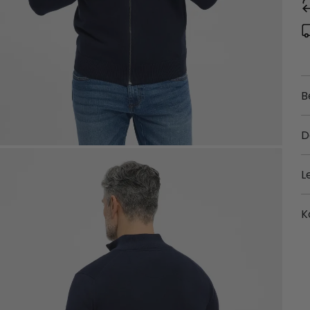
B
D
L
K