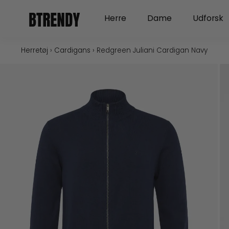
Gå
Open Herre
Open Dame
Herre
Dame
Udforsk
til
indholdet
Herretøj
›
Cardigans
›
Redgreen Juliani Cardigan Navy