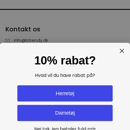
Kontakt os
Info@btrendy.dk
51 85 75 30
10% rabat?
Hverdage fra kl. 10 - 16
Få hjælp
Hvad vil du have rabat på?
Politikker
Herretøj
Dametøj
Nej tak, jeg betaler fuld pris