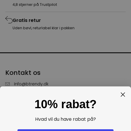
4,8 stjerner på Trustpilot
Gratis retur
Uden bøvl, returlabel klar i pakken
Kontakt os
Info@btrendy.dk
51 85 75 30
10% rabat?
Hverdage fra kl. 10 - 16
Få hjælp
Hvad vil du have rabat på?