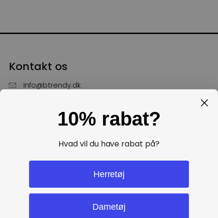
Kontakt os
Info@btrendy.dk
51 85 75 30
10% rabat?
Hverdage fra kl. 10 - 16
Få hjælp
Hvad vil du have rabat på?
Politikker
Herretøj
Dametøj