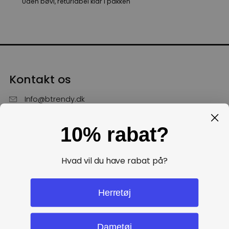
Uden bøvl, returlabel klar i pakken
Kontakt os
Info@btrendy.dk
51 85 75 30
10% rabat?
Hverdage fra kl. 10 - 16
Få hjælp
Hvad vil du have rabat på?
Politikker
Herretøj
Dametøj