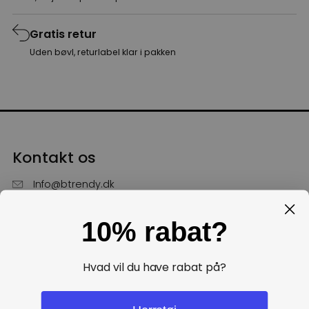
Gratis retur
Uden bøvl, returlabel klar i pakken
Kontakt os
Info@btrendy.dk
51 85 75 30
10% rabat?
Hverdage fra kl. 10 - 16
Få hjælp
Hvad vil du have rabat på?
Politikker