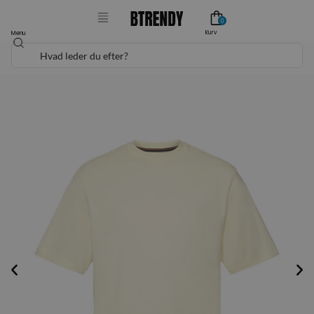
Gå
0
til
Kurv
Menu
Søg
indholdet