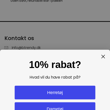
Uden bøvl, returlabel klar i pakken
Kontakt os
Info@btrendy.dk
51 85 75 30
10% rabat?
Hverdage fra kl. 10 - 16
Få hjælp
Hvad vil du have rabat på?
Politikker
Herretøj
Dametøj