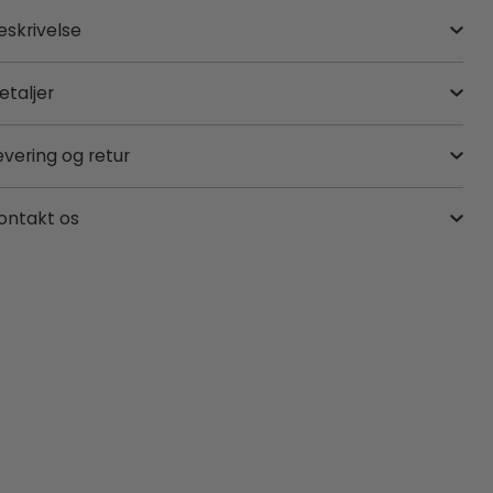
eskrivelse
etaljer
evering og retur
ontakt os