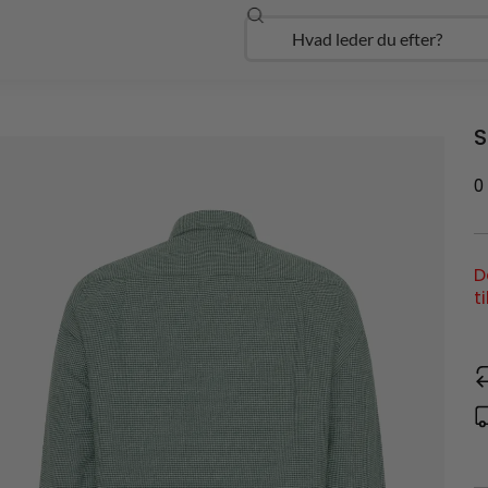
Søg
Open Udforsk
S
0
D
t