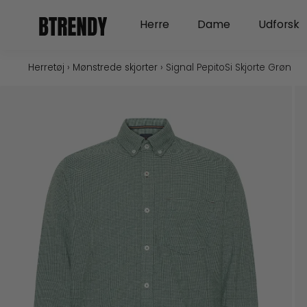
Gå
Open Herre
Open Dame
Herre
Dame
Udforsk
til
indholdet
Herretøj
›
Mønstrede skjorter
›
Signal PepitoSi Skjorte Grøn