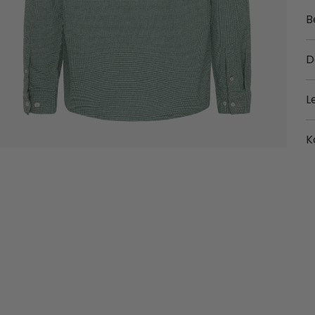
B
D
L
K