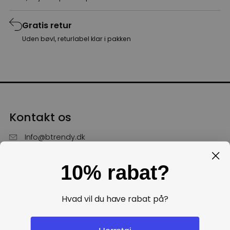
Gratis retur
Uden bøvl, returlabel klar i pakken
Kontakt os
Info@btrendy.dk
51 85 75 30
10% rabat?
Hverdage fra kl. 10 - 16
Få hjælp
Hvad vil du have rabat på?
Politikker