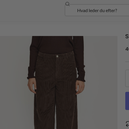
Søg
Open Udforsk
S
4