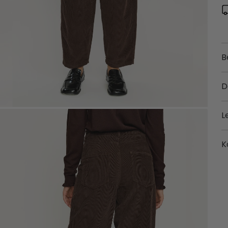
B
D
L
K