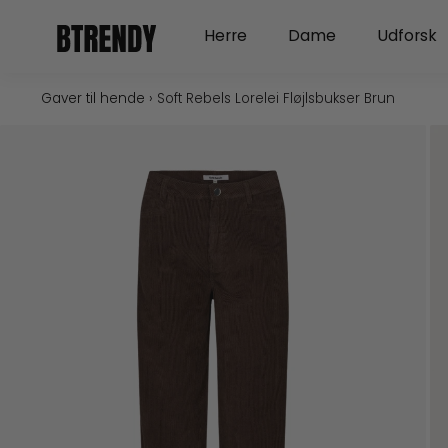
Gå
Open Herre
Open Dame
Herre
Dame
Udforsk
til
indholdet
Gaver til hende
›
Soft Rebels Lorelei Fløjlsbukser Brun