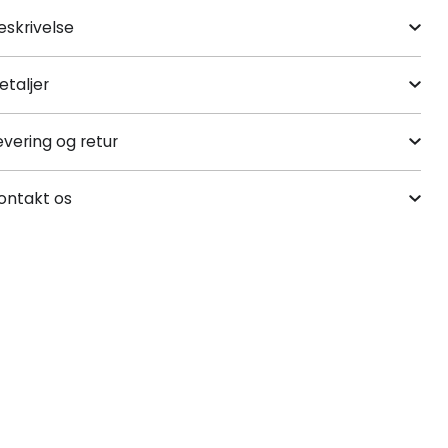
eskrivelse
etaljer
evering og retur
ontakt os