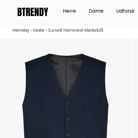
Gå
Open Herre
Open Dame
Herre
Dame
Udforsk
til
indholdet
Herretøj
›
Veste
›
Sunwill Herrevest Mørkeblå