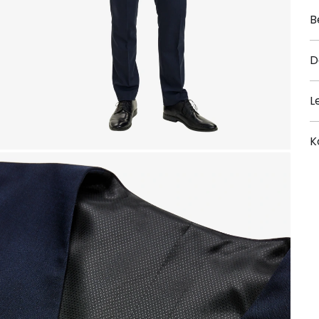
B
D
L
K