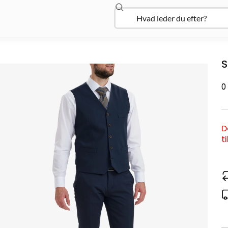
Søg
Open Udforsk
S
0
D
t