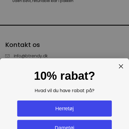
Uden bøvl, returlabel klar i pakken
Kontakt os
Info@btrendy.dk
51 85 75 30
10% rabat?
Hverdage fra kl. 10 - 16
Få hjælp
Hvad vil du have rabat på?
Politikker
Herretøj
Dametøj