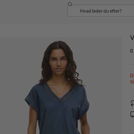
Søg
Open Udforsk
V
0
D
t