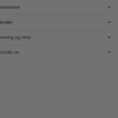
eskrivelse
etaljer
evering og retur
ontakt os