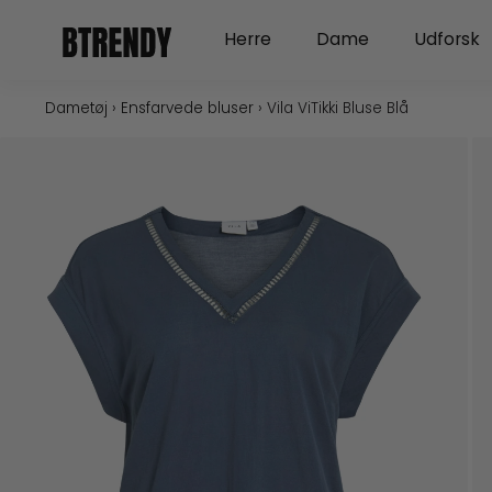
Gå
Open Herre
Open Dame
Herre
Dame
Udforsk
til
indholdet
Dametøj
›
Ensfarvede bluser
›
Vila ViTikki Bluse Blå