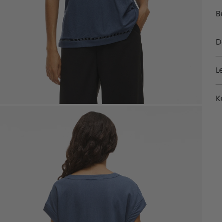
B
D
L
K