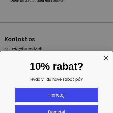
Uden bøvl, returlabel klar i pakken
Kontakt os
Info@btrendy.dk
51 85 75 30
10% rabat?
Hverdage fra kl. 10 - 16
Få hjælp
Hvad vil du have rabat på?
Politikker
Herretøj
Dametøj