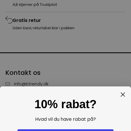
4,8 stjerner på Trustpilot
Gratis retur
Uden bøvl, returlabel klar i pakken
Kontakt os
Info@btrendy.dk
51 85 75 30
10% rabat?
Hverdage fra kl. 10 - 16
Få hjælp
Hvad vil du have rabat på?