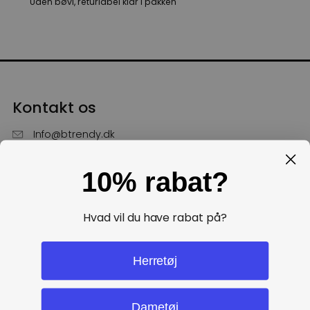
Uden bøvl, returlabel klar i pakken
Kontakt os
Info@btrendy.dk
51 85 75 30
10% rabat?
Hverdage fra kl. 10 - 16
Få hjælp
Hvad vil du have rabat på?
Politikker
Herretøj
Dametøj