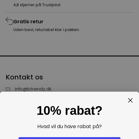
4,8 stjerner på Trustpilot
Gratis retur
Uden bøvl, returlabel klar i pakken
Kontakt os
Info@btrendy.dk
51 85 75 30
10% rabat?
Hverdage fra kl. 10 - 16
Få hjælp
Hvad vil du have rabat på?