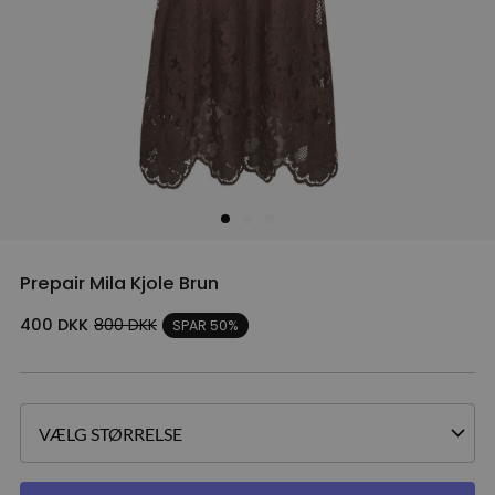
Prepair Mila Kjole Brun
400
DKK
800
DKK
SPAR 50%