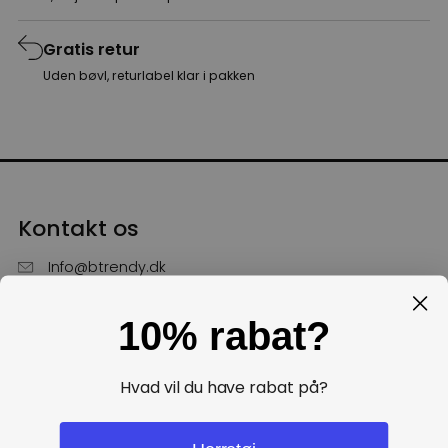
Gratis retur
Uden bøvl, returlabel klar i pakken
Kontakt os
Info@btrendy.dk
51 85 75 30
10% rabat?
Hverdage fra kl. 10 - 16
Få hjælp
Hvad vil du have rabat på?
Politikker