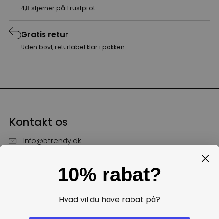
4,8 stjerner på Trustpilot
Gratis retur
Uden bøvl, returlabel klar i pakken
Kontakt os
Info@btrendy.dk
51 85 75 30
10% rabat?
Hverdage fra kl. 10 - 16
Få hjælp
Hvad vil du have rabat på?